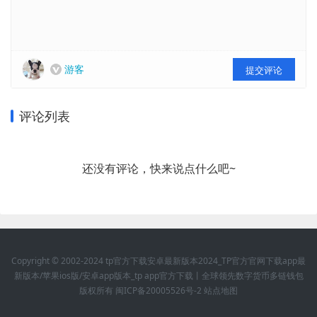
游客
提交评论
评论列表
还没有评论，快来说点什么吧~
Copyright © 2002-2024 tp官方下载安卓最新版本2024_TP官方官网下载app最
新版本/苹果ios版/安卓app版本_tp app官方下载丨全球领先数字货币多链钱包
版权所有
闽ICP备20005526号-2
站点地图