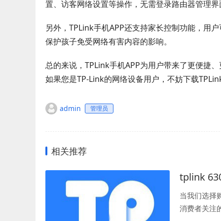
置、访客网络设置等操作，无需登录路由器管理界
另外，TPLink手机APP还支持家长控制功能
保护孩子免受网络有害内容的影响。
总的来说，TPLink手机APP为用户带来了更
如果您是TP-Link的网络设备用户，不妨下载TPLi
admin
管理员
相关推荐
tplink 
当我们选择购
消费者关注的