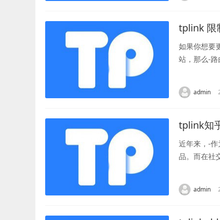
tplink
如果你想要
站，那么-
可以帮助家长
admin
tplink知
近年来，-
品。而在社
到关于-产品
admin