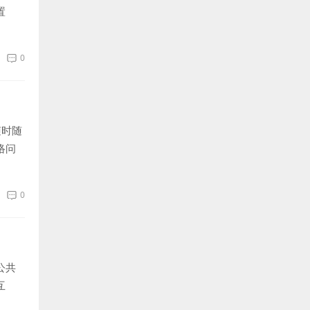
置
0
随时随
络问
0
公共
互