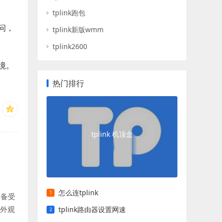
tplink跑包
问，
tplink新版wmm
tplink2600
境。
热门排行
tplink 机顶盒
怎么连tplink
是备受
在外观
tplink路由器设置网速