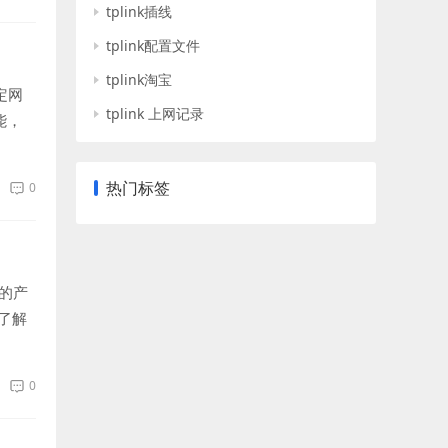
tplink插线
tplink配置文件
tplink淘宝
定网
tplink 上网记录
能，
热门标签
0
的产
了解
0