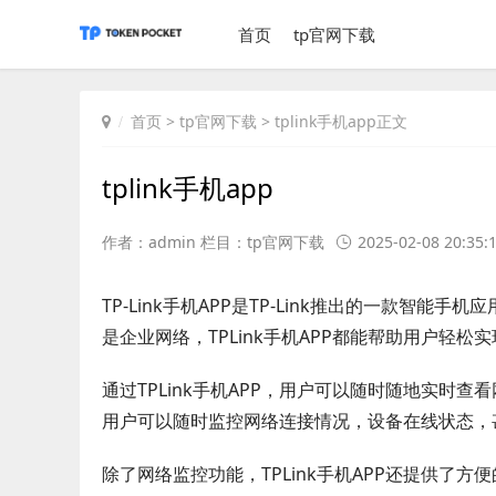
首页
tp官网下载
首页
>
tp官网下载
> tplink手机app正文
tplink手机app
作者：admin 栏目：
tp官网下载
2025-02-08 20:35:
TP-Link手机APP是TP-Link推出的一款
是企业网络，TPLink手机APP都能帮助用户轻
通过TPLink手机APP，用户可以随时随地实
用户可以随时监控网络连接情况，设备在线状态，
除了网络监控功能，TPLink手机APP还提供了