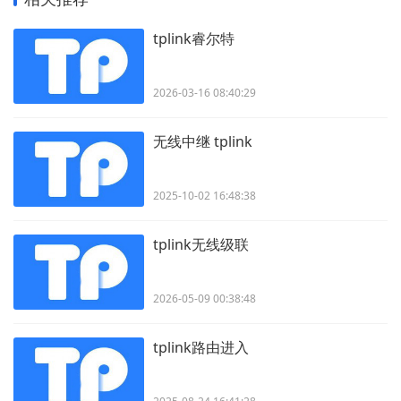
tplink睿尔特
2026-03-16 08:40:29
无线中继 tplink
2025-10-02 16:48:38
tplink无线级联
2026-05-09 00:38:48
tplink路由进入