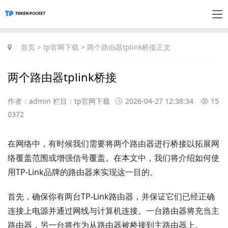
首页
>
tp官网下载
> 两个路由器tplink桥接正文
两个路由器tplink桥接
作者：admin 栏目：
tp官网下载
2026-04-27 12:38:34
15
0372
在网络中，有时候我们需要将两个路由器进行桥接以拓展网
络覆盖范围或增强信号覆盖。在本文中，我们将介绍如何使
用TP-Link品牌的路由器来实现这一目的。
首先，确保你有两台TP-Link路由器，并保证它们已经正确
连接上电源并通过网线与计算机连接。一台路由器将充当主
路由器，另一台将作为从路由器被桥接到主路由器上。