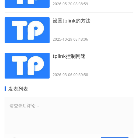
2026-05-20 08:38:59
设置tplink的方法
2025-10-29 08:43:06
tplink控制网速
2026-03-06 00:39:58
发表列表
请登录后评论...