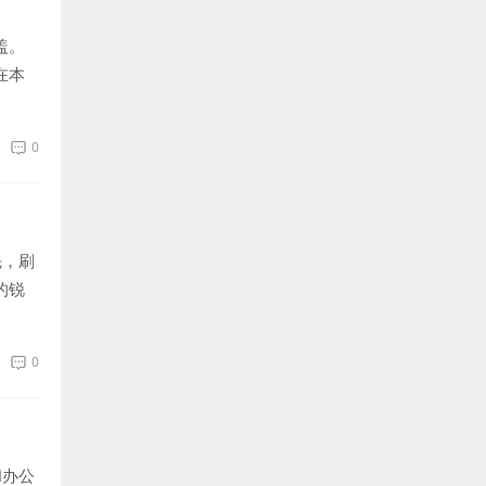
盖。
在本
0
先，刷
的锐
0
和办公