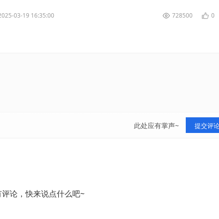
2025-03-19 16:35:00
728500
0
此处应有掌声~
提交评
有评论，快来说点什么吧~