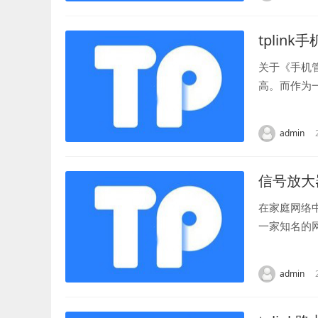
tplink
关于《手机
高。而作为
户更方便地管
admin
信号放大器
在家庭网络
一家知名的
置-的信号放
admin