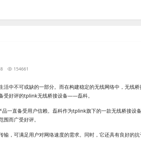
38
154661
生活中不可或缺的一部分。而在构建稳定的无线网络中，无线桥
好评的tplink无线桥接设备——磊科。
产品一直备受用户信赖。磊科作为tplink旗下的一款无线桥接设
范围而广受好评。
传输，可满足用户对网络速度的需求。同时，它还具有良好的抗