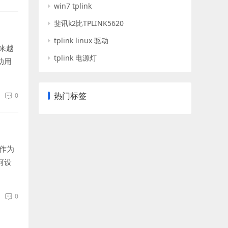
win7 tplink
斐讯k2比TPLINK5620
tplink linux 驱动
来越
tplink 电源灯
助用
热门标签
0
作为
何设
0