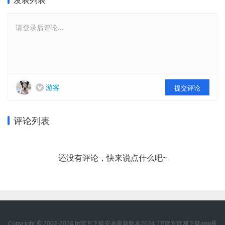
发表列表
请登录后评论...
游客
提交评论
评论列表
还没有评论，快来说点什么吧~
Copyright © 2002-2024 tp官方下载安卓最新版本2024_TP官方官网下载app最