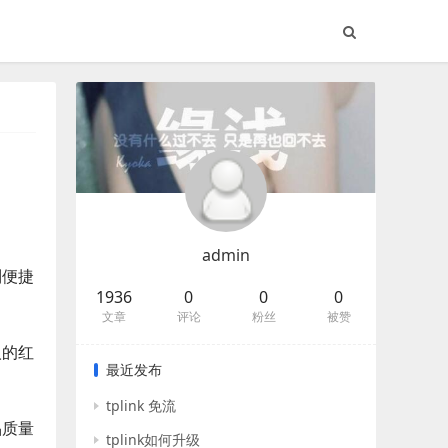
admin
到便捷
1936
0
0
0
文章
评论
粉丝
被赞
人的红
最近发布
tplink 免流
品质量
tplink如何升级