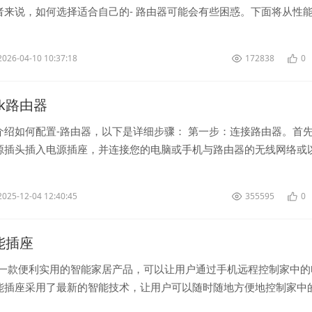
者来说，如何选择适合自己的- 路由器可能会有些困惑。下面将从性
面比较-的不同系列路由器，帮助...
2026-04-10 10:37:18
172838
0
nk路由器
介绍如何配置-路由器，以下是详细步骤： 第一步：连接路由器。首
源插头插入电源插座，并连接您的电脑或手机与路由器的无线网络或
二步：访问路...
2025-12-04 12:40:45
355595
0
智能插座
是一款便利实用的智能家居产品，可以让用户通过手机远程控制家中的
能插座采用了最新的智能技术，让用户可以随时随地方便地控制家中
用-智能插座非常简单，只需...