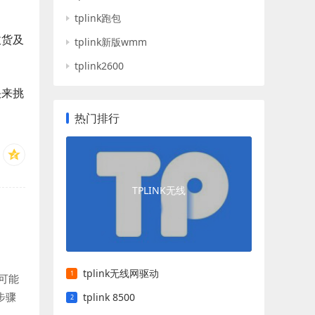
tplink跑包
收货及
tplink新版wmm
tplink2600
快来挑
热门排行
TPLINK无线
tplink无线网驱动
可能
步骤
tplink 8500