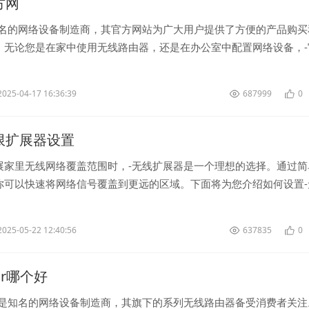
官方网
著名的网络设备制造商，其官方网站为广大用户提供了方便的产品购买
。无论您是在家中使用无线路由器，还是在办公室中配置网络设备，-
您的需求。 在-官方网...
2025-04-17 16:36:39
687999
0
k无限扩展器设置
展家里无线网络覆盖范围时，-无线扩展器是一个理想的选择。通过简
你可以快速将网络信号覆盖到更远的区域。下面将为您介绍如何设置-
先，确保你的-无线扩展...
2025-05-22 12:40:56
637835
0
wdr哪个好
-是知名的网络设备制造商，其旗下的系列无线路由器备受消费者关注