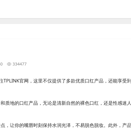
40
334477
TPLINK官网，这里不仅提供了多款优质口红产品，还能享受
色号和质地的口红产品，无论是清新自然的裸色口红，还是性感迷
的特点，让你的嘴唇时刻保持水润光泽，不易脱色脱妆。此外，产