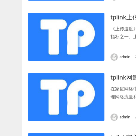
tplink
《上传速度
指标之一。
度。-路由器
admin
tplink
在家庭网络
理网络流量
过设置网速限
admin