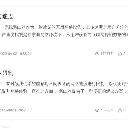
上传速度
》 -无线路由器作为一款常见的家用网络设备，上传速度是用户关注
上传速度指的是在家庭网络环境下，从用户设备向互联网传输数据的
的上传速度取决于其硬件性...
2026-04-08 10:38:04
175717
0
网速限制
中，有时候我们希望能够对不同设备的网络速度进行限制，以便更好
和提升网络体验。而在这方面，-路由器提供了一种便捷的解决方案，
制来实现对设备的限速功能。 ...
2025-09-16 20:51:42
468864
0