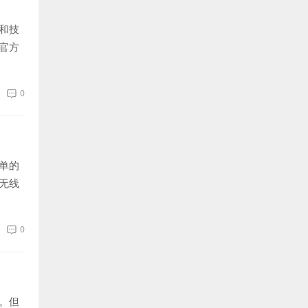
和技
官方
0
单的
无线
0
。但