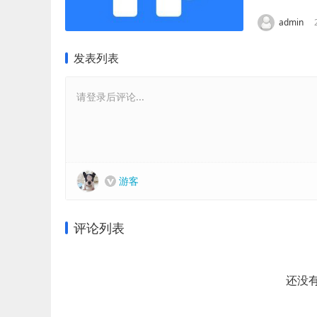
admin
发表列表
请登录后评论...
游客
评论列表
还没