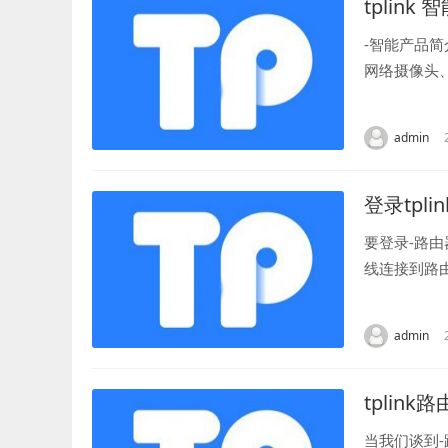
tplink 
-智能产品
网络摄像头
能的生活体验。
admin
登录tpli
要登录-路
线连接到路由
然后按下回车
admin
tplin
当我们谈到