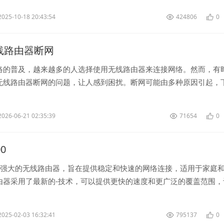
2025-10-18 20:43:54
424806
0
k无线路由器断网
络的普及，越来越多的人选择使用无线路由器来连接网络。然而，有
无线路由器断网的问题，让人感到困扰。断网可能由多种原因引起，
一下可能导致无线路由器断网的原因及解...
2026-06-21 02:35:39
71654
0
00
功能强大的无线路由器，旨在提供稳定和快速的网络连接，适用于家庭
由器采用了最新的-技术，可以提供更快的速度和更广泛的覆盖范围，
络体验。 - ...
2025-02-03 16:32:41
795137
0