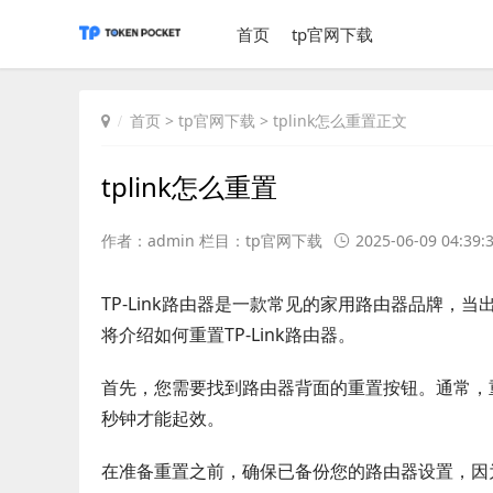
首页
tp官网下载
首页
>
tp官网下载
> tplink怎么重置正文
tplink怎么重置
作者：admin 栏目：
tp官网下载
2025-06-09 04:39:
TP-Link路由器是一款常见的家用路由器品牌
将介绍如何重置TP-Link路由器。
首先，您需要找到路由器背面的重置按钮。通常，
秒钟才能起效。
在准备重置之前，确保已备份您的路由器设置，因