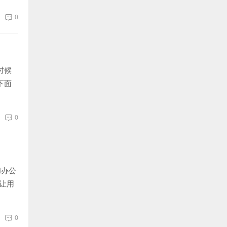
0
时候
下面
0
和办公
让用
0