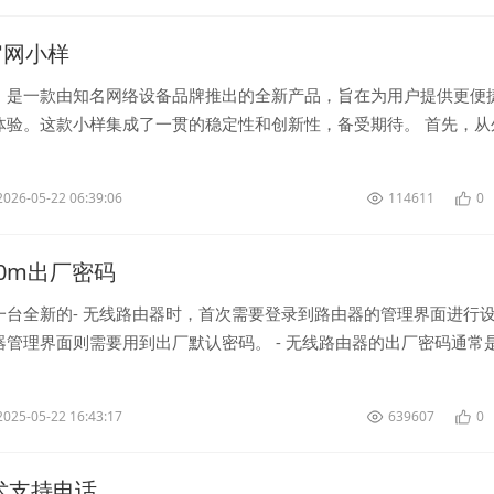
K官网小样
》是一款由知名网络设备品牌推出的全新产品，旨在为用户提供更便
体验。这款小样集成了一贯的稳定性和创新性，备受期待。 首先，从
小样》采用了简约时尚的设...
2026-05-22 06:39:06
114611
0
 450m出厂密码
一台全新的- 无线路由器时，首次需要登录到路由器的管理界面进行
器管理界面则需要用到出厂默认密码。 - 无线路由器的出厂密码通常
用户快速进入管理...
2025-05-22 16:43:17
639607
0
k技术支持电话