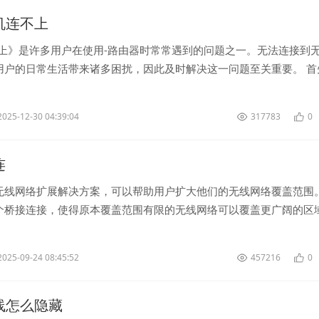
手机连不上
不上》是许多用户在使用-路由器时常常遇到的问题之一。无法连接到
用户的日常生活带来诸多困扰，因此及时解决这一问题至关重要。 首
连接-路由器的原因可...
2025-12-30 04:39:04
317783
0
连
无线网络扩展解决方案，可以帮助用户扩大他们的无线网络覆盖范围
个桥接连接，使得原本覆盖范围有限的无线网络可以覆盖更广阔的区
理是通过在两个不同位置放...
2025-09-24 08:45:52
457216
0
k无线怎么隐藏