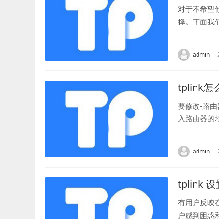
对于不希望
择。下面我
面。通常情况
admin
tplink
要修改-路
入路由器的地
标签上的地址。
admin
tplink
有用户反映
户感到困惑