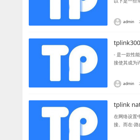
以下是一些
的管理界面。
admin
tplink30
- 是一款
接使其成为许
能，提供更快
admin
tplink n
在网络设置
接。而在-
验。 首先，