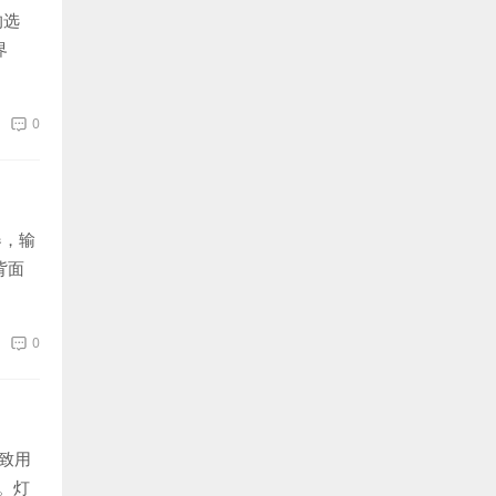
的选
界
0
器，输
背面
0
致用
。灯