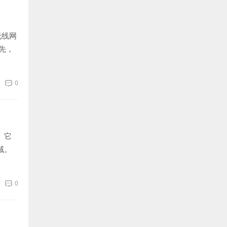
无线网
先，
0
。它
域。
0