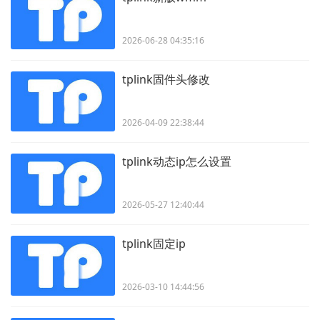
2026-06-28 04:35:16
tplink固件头修改
2026-04-09 22:38:44
tplink动态ip怎么设置
2026-05-27 12:40:44
tplink固定ip
2026-03-10 14:44:56