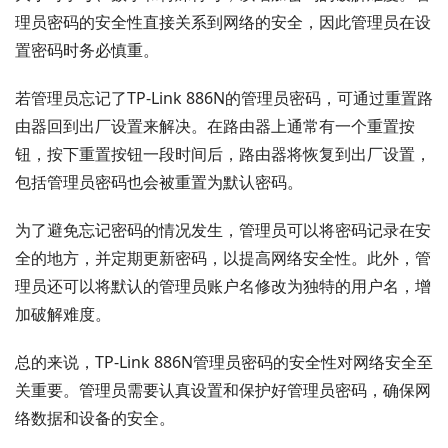
理员密码的安全性直接关系到网络的安全，因此管理员在设
置密码时务必慎重。
若管理员忘记了TP-Link 886N的管理员密码，可通过重置路
由器回到出厂设置来解决。在路由器上通常有一个重置按
钮，按下重置按钮一段时间后，路由器将恢复到出厂设置，
包括管理员密码也会被重置为默认密码。
为了避免忘记密码的情况发生，管理员可以将密码记录在安
全的地方，并定期更新密码，以提高网络安全性。此外，管
理员还可以将默认的管理员账户名修改为独特的用户名，增
加破解难度。
总的来说，TP-Link 886N管理员密码的安全性对网络安全至
关重要。管理员需要认真设置和保护好管理员密码，确保网
络数据和设备的安全。