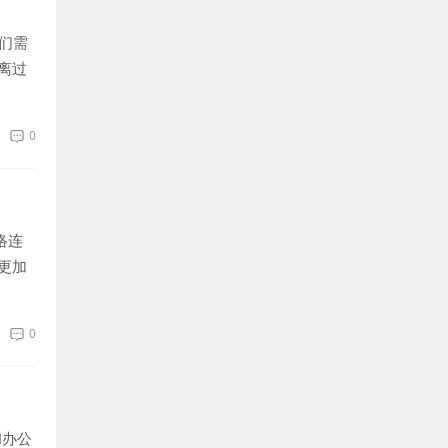
们需
离过
0
络连
更加
0
和办公