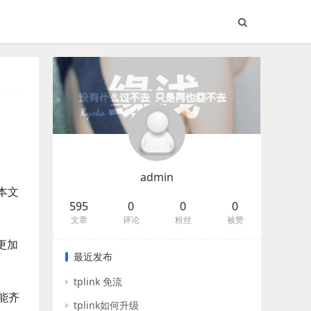
admin
本文
595
0
0
0
文章
评论
粉丝
被赞
更加
最近发布
tplink 免流
能齐
tplink如何升级