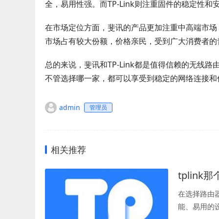
全，易用性强。而TP-Link则注重固件的稳定性
在市场定位方面，斐讯的产品更加注重中高端市场，
市场占有较大份额，价格亲民，受到广大消费者的
总的来说，斐讯和TP-Link都是值得信赖的无
不管选择哪一家，都可以享受到稳定的网络连接和
admin
管理员
相关推荐
tplin
在选择路由
能、易用的