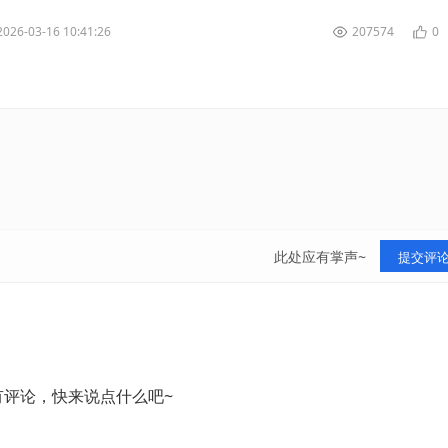
2026-03-16 10:41:26
207574
0
此处应有掌声~
提交评
有评论，快来说点什么吧~