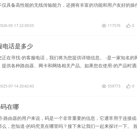
不仅具备高性能的无线传输能力，还拥有丰富的功能和用户友好的操
最新的- 技术，能够...
2026-05-17 22:39:55
117576
0
k客服电话是多少
您正在寻找-的客服电话，我们将为您提供详细信息。 -是一家知名的
，提供各种路由器、网卡和网络相关产品。如果您在使用-的产品时遇
时联系他们的客服团队...
2025-07-14 20:42:43
559773
0
pin码在哪
用-路由器的用户来说，码是一个非常重要的信息，它通常用于连接或
那么，您知道-的码究竟在哪里吗？接下来让我们一起来探讨一下。 
以在路由器本身的标签...