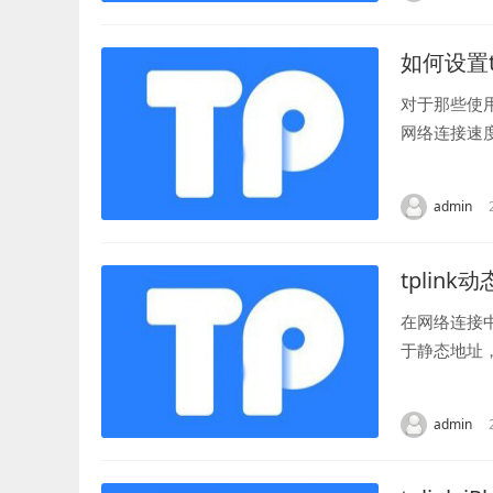
如何设置t
对于那些使
网络连接速
打开您的浏览
admin
tplink动
在网络连接
于静态地址
家知名的网络
admin