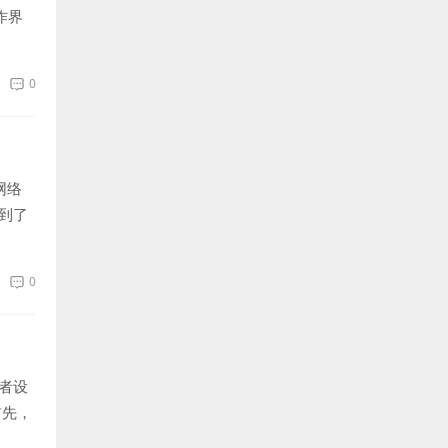
作界
0
网络
到了
0
者设
首先，