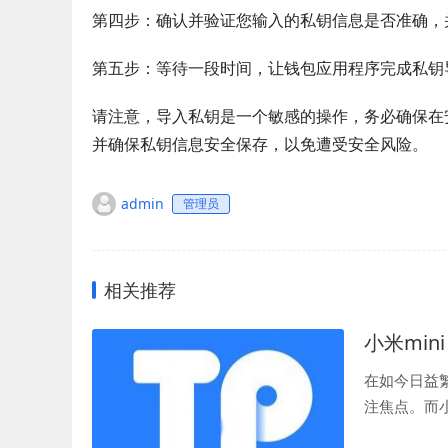
第四步：确认并验证您输入的私钥信息是否准确，
第五步：等待一段时间，让钱包应用程序完成私钥
请注意，导入私钥是一个敏感的操作，务必确保在
并确保私钥信息安全保存，以免遭受安全风险。
admin
管理员
相关推荐
小米mini 
在如今日益
注焦点。而
技与 的稳定