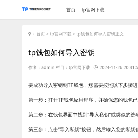
首页
tp官网下载
首页
>
tp官网下载
> tp钱包如何导入密钥正文
tp钱包如何导入密钥
作者：admin 栏目：
tp官网下载
2024-11-26 20:31:
要成功导入密钥到TP钱包，您需要按照以下步骤
第一步：打开TP钱包应用程序，并确保您的钱包
第二步：在钱包界面中找到“导入私钥”或类似的
第三步：点击“导入私钥”按钮，然后输入您的私