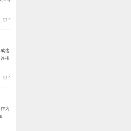
用户可
0
完成这
功连接
0
。作为
如