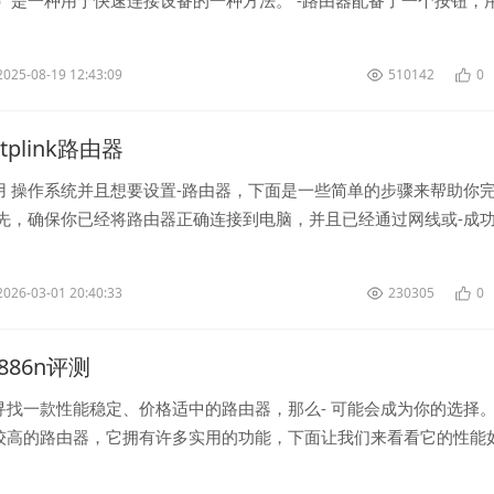
 ）是一种用于快速连接设备的一种方法。 -路由器配备了一个按钮，
按钮来...
2025-08-19 12:43:09
510142
0
tplink路由器
用 操作系统并且想要设置-路由器，下面是一些简单的步骤来帮助你
首先，确保你已经将路由器正确连接到电脑，并且已经通过网线或-成
下来，...
2026-03-01 20:40:33
230305
0
wr886n评测
寻找一款性能稳定、价格适中的路由器，那么- 可能会成为你的选择
较高的路由器，它拥有许多实用的功能，下面让我们来看看它的性能
 拥有一定的覆盖范围，...