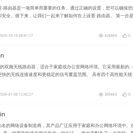
置-路由器是一项简单而重要的任务。通过正确的设置，您可以确保您
和安全。接下来，让我们一起来了解如何在上设置-路由器。 第一步
路由器。您可以通过使...
2025-10-16 08:41:17
426864
0
2n
大的双频无线路由器，适合于家庭或办公室网络环境。它采用最新的. 
更快的无线连接速度和更稳定的信号覆盖范围。 具有四个高性能天线
信号覆盖，有效...
2026-01-08 12:42:27
305663
0
in
家知名的网络设备制造商，其产品广泛应用于家庭和办公网络环境中。在