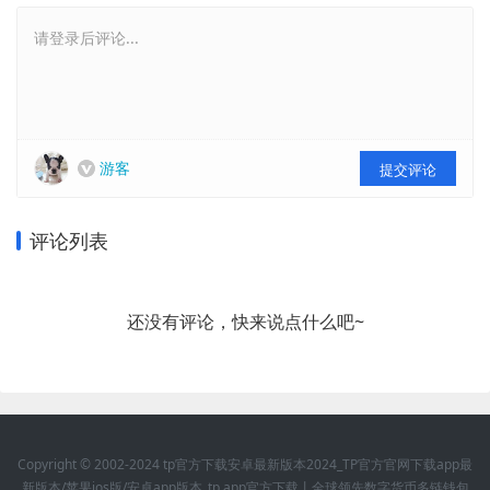
请登录后评论...
游客
提交评论
评论列表
还没有评论，快来说点什么吧~
Copyright © 2002-2024 tp官方下载安卓最新版本2024_TP官方官网下载app最
新版本/苹果ios版/安卓app版本_tp app官方下载丨全球领先数字货币多链钱包