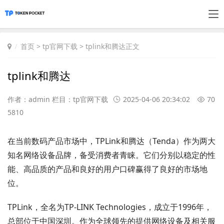
首页
>
tp官网下载
> tplink和腾达正文
tplink和腾达
作者：admin 栏目：
tp官网下载
2025-04-06 20:34:02
70
5810
在当前数码产品市场中，TPLink和腾达（Tenda）作为两大
知名网络设备品牌，备受消费者青睐。它们分别以稳定的性
能、高品质的产品和良好的用户口碑赢得了良好的市场地
位。
TPLink，全名为TP-LINK Technologies，成立于1996年，
总部位于中国深圳。作为全球领先的提供网络设备及相关服