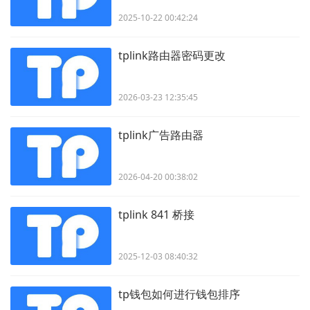
2025-10-22 00:42:24
tplink路由器密码更改
2026-03-23 12:35:45
tplink广告路由器
2026-04-20 00:38:02
tplink 841 桥接
2025-12-03 08:40:32
tp钱包如何进行钱包排序