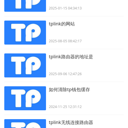
2025-01-15 04:34:13
tplink的网站
2025-08-05 08:42:17
tplink路由器的地址是
2025-09-06 12:47:26
如何清除tp钱包缓存
2024-11-25 12:31:12
tplink无线连接路由器