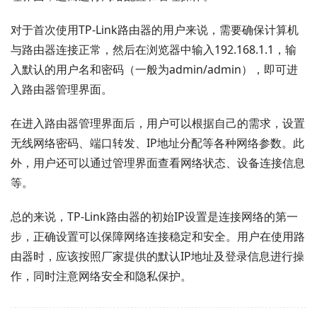
对于首次使用TP-Link路由器的用户来说，需要确保计算机
与路由器连接正常，然后在浏览器中输入192.168.1.1，输
入默认的用户名和密码（一般为admin/admin），即可进
入路由器管理界面。
在进入路由器管理界面后，用户可以根据自己的需求，设置
无线网络密码、端口转发、IP地址分配等各种网络参数。此
外，用户还可以通过管理界面查看网络状态、设备连接信息
等。
总的来说，TP-Link路由器的初始IP设置是连接网络的第一
步，正确设置可以保障网络连接稳定和安全。用户在使用路
由器时，应该按照厂家提供的默认IP地址及登录信息进行操
作，同时注意网络安全和隐私保护。