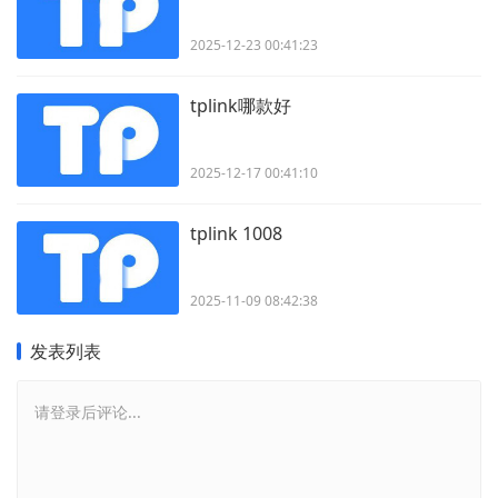
2025-12-23 00:41:23
tplink哪款好
2025-12-17 00:41:10
tplink 1008
2025-11-09 08:42:38
发表列表
请登录后评论...