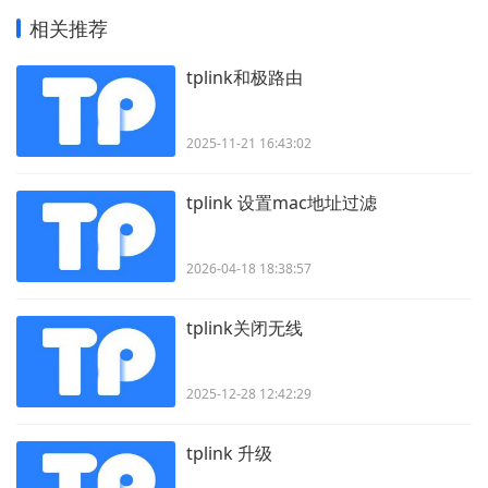
相关推荐
tplink和极路由
2025-11-21 16:43:02
tplink 设置mac地址过滤
2026-04-18 18:38:57
tplink关闭无线
2025-12-28 12:42:29
tplink 升级