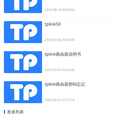
2025-08-15 00:44:54
tplink50
2025-07-06 20:40:28
tplink路由器说明书
2025-03-03 04:33:36
tplink路由器密码忘记
2026-04-21 02:37:19
发表列表