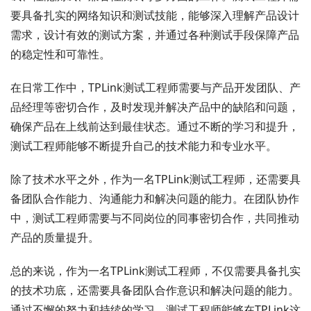
要具备扎实的网络知识和测试技能，能够深入理解产品设计
需求，设计有效的测试方案，并通过各种测试手段保障产品
的稳定性和可靠性。
在日常工作中，TPLink测试工程师需要与产品开发团队、产
品经理等密切合作，及时发现并解决产品中的缺陷和问题，
确保产品在上线前达到最佳状态。通过不断的学习和提升，
测试工程师能够不断提升自己的技术能力和专业水平。
除了技术水平之外，作为一名TPLink测试工程师，还需要具
备团队合作能力、沟通能力和解决问题的能力。在团队协作
中，测试工程师需要与不同岗位的同事密切合作，共同推动
产品的质量提升。
总的来说，作为一名TPLink测试工程师，不仅需要具备扎实
的技术功底，还需要具备团队合作意识和解决问题的能力。
通过不懈的努力和持续的学习，测试工程师能够在TPLink这