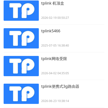
tplink 机顶盒
2026-02-19 00:50:27
tplink5466
2025-07-05 16:38:40
tplink网络受限
2026-04-02 04:35:05
tplink便携式3g路由器
2026-06-23 10:38:14