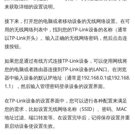
来获取详细的设置说明。
接下来，打开您的电脑或者移动设备的无线网络设置。在可
用的无线网络列表中，找到您的TP-Link设备的名称（通常
以TP-Link开头）。输入正确的无线网络密码，然后点击连
接按钮。
如果您是通过有线方式连接TP-Link设备，可以使用网线将
您的电脑或者路由器连接到TP-Link设备的LAN口。在浏览
器中输入设备的默认IP地址（通常是192.168.0.1或192.168.
1.1），然后输入管理密码登录设备的设置界面。
在TP-Link设备的设置界面中，您可以进行各种配置来满足
您的需求，比如设置无线网络名称（SSID）、密码、MAC
地址过滤、端口转发等。在设置完毕后，记得保存设置并重
新启动设备使设置生效。