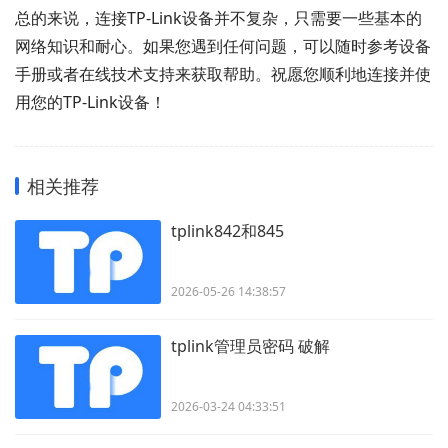
总的来说，连接TP-Link设备并不复杂，只需要一些基本的
网络知识和耐心。如果您遇到任何问题，可以随时参考设备
手册或者在线技术支持来获取帮助。祝愿您顺利地连接并使
用您的TP-Link设备！
相关推荐
tplink842和845
2026-05-26 14:38:57
tplink管理员密码 破解
2026-03-24 04:33:51