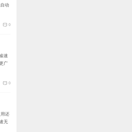
境自动
0
输速
更广
0
使用还
速无