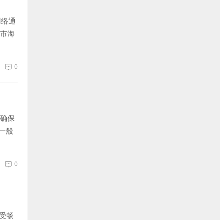
网络通
京市海
0
了确保
一般
0
受畅