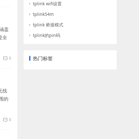
tplink wifi设置
tplink54m
tplink 桥接模式
涵盖
tplink的pin码
是全
热门标签
0
无线
围的
0