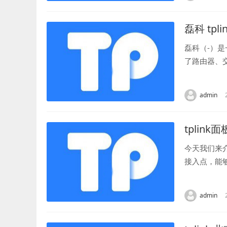
磊科 tpli
磊科（-）
了路由器、
球领先的网络
admin
tplink
今天我们来
接入点，能
网络的用户来
admin