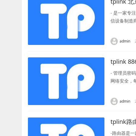
tplink 
- 是一家
信设备制造商
淀区，这里既
admin
tplink
- 管理员密
网络安全，
来说，- 初...
admin
tplink
-路由器是