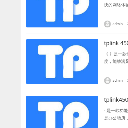
快的网络体
选择最佳频段
admin
tplink 4
《 》是一
度，能够满
泛的覆盖范围
admin
tplink45
- 是一款
是办公场所
线网络，能够