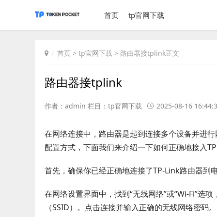
首页
tp官网下载
首页
>
tp官网下载
> 路由器接tplink正文
路由器接tplink
作者：admin 栏目：
tp官网下载
2025-08-16 16:44:
在网络连接中，路由器是起到连接多个设备并进行网
配置方式，下面我们来介绍一下如何正确地接入TP-L
首先，确保你已经正确地连接了TP-Link路由
在网络设置界面中，找到“无线网络”或“Wi-Fi”选
（SSID）。点击连接并输入正确的无线网络密码。