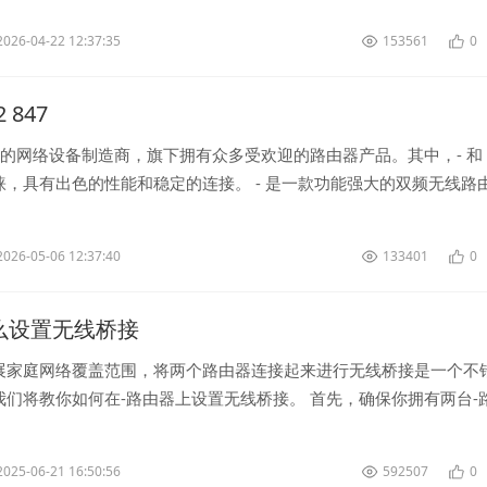
2026-04-22 12:37:35
153561
0
2 847
名的网络设备制造商，旗下拥有众多受欢迎的路由器产品。其中，- 和
睐，具有出色的性能和稳定的连接。 - 是一款功能强大的双频无线路
线...
2026-05-06 12:37:40
133401
0
k怎么设置无线桥接
展家庭网络覆盖范围，将两个路由器连接起来进行无线桥接是一个不
我们将教你如何在-路由器上设置无线桥接。 首先，确保你拥有两台-
放置在你家中需要覆盖网...
2025-06-21 16:50:56
592507
0