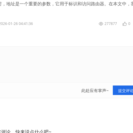
时，地址是一个重要的参数，它用于标识和访问路由器。在本文中，
找和设置-路由器的地址。 <...
2026-01-26 04:41:36
277877
0
此处应有掌声~
提交评
有评论，快来说点什么吧~