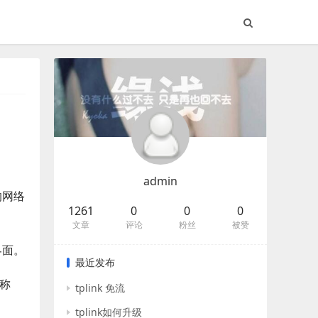
admin
的网络
1261
0
0
0
文章
评论
粉丝
被赞
界面。
最近发布
名称
tplink 免流
tplink如何升级