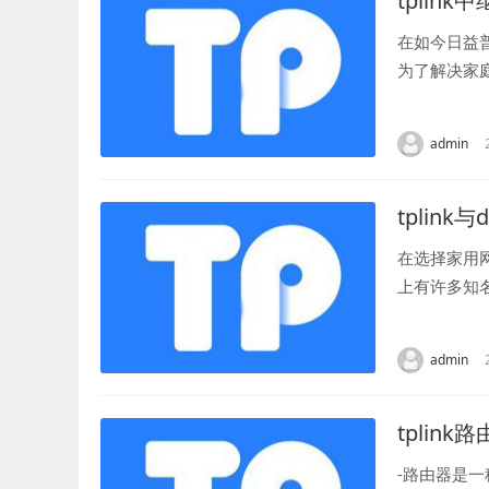
tplin
在如今日益
为了解决家
围。公司是知
admin
tplink与
在选择家用
上有许多知名
个品牌进行比
admin
tplink
-路由器是