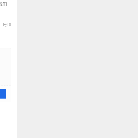
我们
0
论