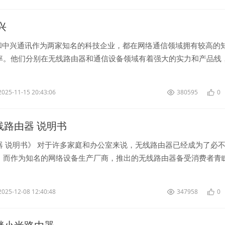
中兴
 -和中兴通讯作为两家知名的科技企业，都在网络通信领域拥有较高的
率。他们分别在无线路由器和通信设备领域有着强大的实力和产品线
业用户的青睐。 ...
2025-11-15 20:43:06
380595
0
k无线路由器 说明书
器 说明书》 对于许多家庭和办公室来说，无线路由器已经成为了必
。而作为知名的网络设备生产厂商，推出的无线路由器备受消费者青
由器时，详细了解说明书中...
2025-12-08 12:40:48
347958
0