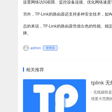
设置网络访问权限、监控设备连接、优化网络速度
另外，TP-Link的路由器还支持多种安全技术，
总的来说，TP-Link的路由器凭借出色的性能
牌。
admin
管理员
相关推荐
tplink
- 无线级
现更大范围
名称（）、无