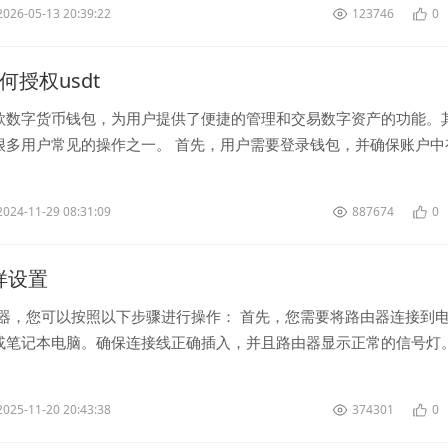
2026-05-13 20:39:22
123746
0
何授权usdt
款数字货币钱包，为用户提供了便捷的管理和交易数字资产的功能。
很多用户常见的操作之一。 首先，用户需要登录钱包，并确保账户中
字资产用于支付费用。费用是...
2024-11-29 08:31:09
887674
0
怎样设置
由器，您可以按照以下步骤进行操作： 首先，您需要将路由器连接到
或笔记本电脑。确保连接线正确插入，并且路由器显示正常的信号灯。
的浏览器，...
2025-11-20 20:43:38
374301
0