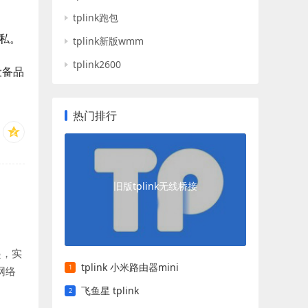
tplink跑包
隐私。
tplink新版wmm
tplink2600
设备品
热门排行
旧版tplink无线桥接
起，实
tplink 小米路由器mini
网络
飞鱼星 tplink