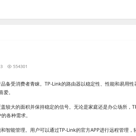
03
554301
产品备受消费者青睐。TP-Link的路由器以稳定性、性能和易用性
喜爱。
覆盖较大的面积并保持稳定的信号。无论是家庭还是办公场所，TP-
户的各种需求。
能和智能管理。用户可以通过TP-Link的官方APP进行远程管理，